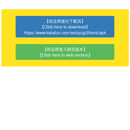
【按這裡連往下載頁】
【Click here to download】
https://www.kakafun.com/setup/gz2hand.apk
【按這裡連入網頁版本】
【Click here to web version】